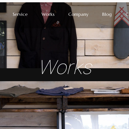
Service
Works
Company
Blog
C
Works