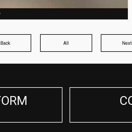
r
Back
All
Next
FORM
C