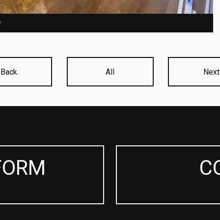
r
Back
All
Next
FORM
C