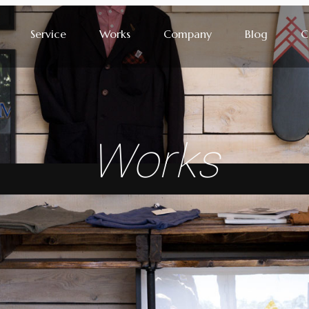
Service
Works
Company
Blog
C
Works