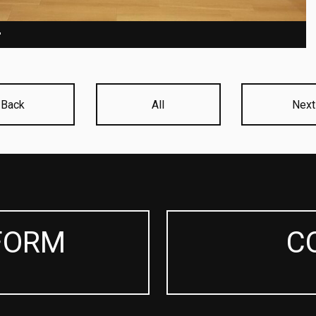
r
Back
All
Next
FORM
C