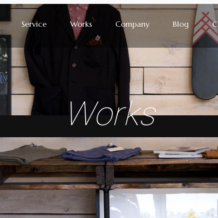
Service
Works
Company
Blog
C
Works