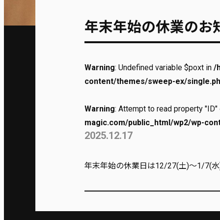
年末年始の休業のお
Warning
: Undefined variable $poxt in
/
content/themes/sweep-ex/single.p
Warning
: Attempt to read property "ID" 
magic.com/public_html/wp2/wp-con
2025.12.17
年末年始の休業日は12/27(土)〜1/7(