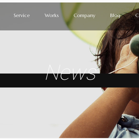
Service
Works
Company
Blog
C
News