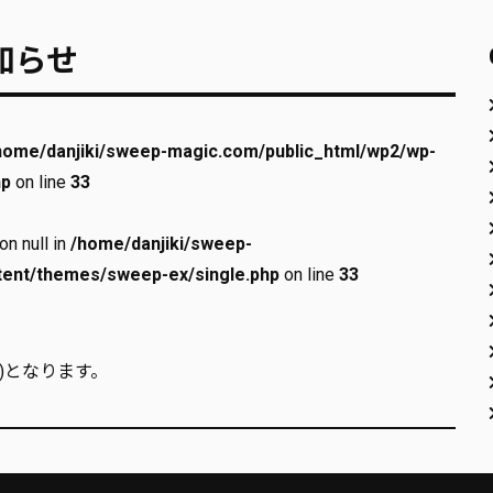
知らせ
home/danjiki/sweep-magic.com/public_html/wp2/wp-
hp
on line
33
on null in
/home/danjiki/sweep-
tent/themes/sweep-ex/single.php
on line
33
水)となります。