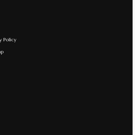
y Policy
ap